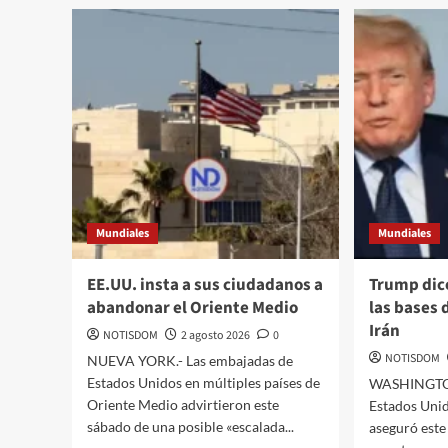
Mundiales
Mundiales
EE.UU. insta a sus ciudadanos a
Trump dic
abandonar el Oriente Medio
las bases 
Irán
NOTISDOM
2 agosto 2026
0
NOTISDOM
NUEVA YORK.- Las embajadas de
Estados Unidos en múltiples países de
WASHINGTON.
Oriente Medio advirtieron este
Estados Uni
sábado de una posible «escalada...
aseguró est