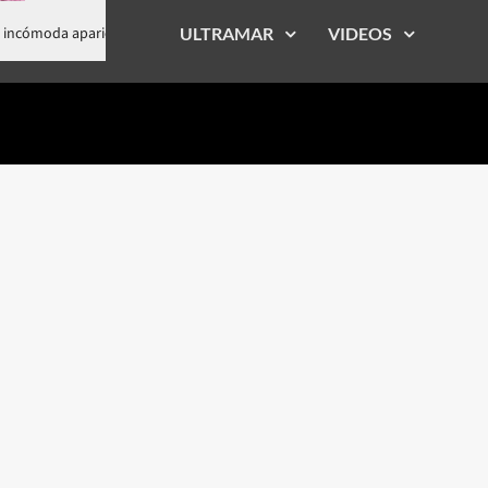
paillat marca incómoda aparición junto a la comisionada del NYPD
ULTRAMAR
VIDEOS