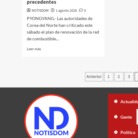
precedentes
NOTISDOM
1 agosto 2026
0
PYONGYANG.- Las autoridades de
Corea del Norte han criticado este
sábado el plan de renovación de la red
de combustible...
Leer más
Anterior
1
2
3
Dólar subió 4 cts. y era vendido a R
Actualid
e “Fuera de Liga”, ahora en nuevo horario
Yiyo Sarante se suma
Gente
Freund descarta Secretaría de Organización
Política