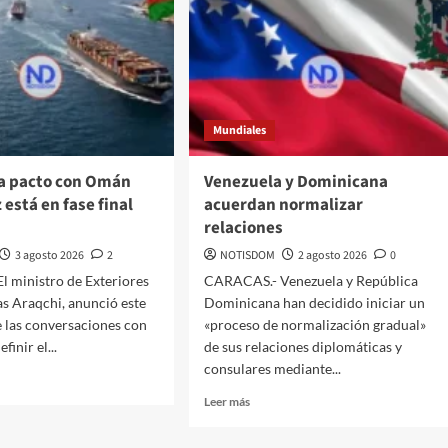
Mundiales
ma pacto con Omán
Venezuela y Dominicana
está en fase final
acuerdan normalizar
relaciones
3 agosto 2026
2
NOTISDOM
2 agosto 2026
0
 ministro de Exteriores
CARACAS.- Venezuela y República
as Araqchi, anunció este
Dominicana han decidido iniciar un
 las conversaciones con
«proceso de normalización gradual»
inir el...
de sus relaciones diplomáticas y
consulares mediante...
Leer más