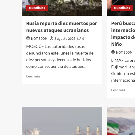
Mundiales
Mundiales
Rusia reporta diez muertos por
Perú busc
nuevos ataques ucranianos
internacio
impacto d
NOTISDOM
3 agosto 2026
0
Niño
MOSCÚ.- Las autoridades rusas
NOTISDOM
denunciaron este lunes la muerte de
diez personas y decenas de heridos
LIMA.- La pr
como consecuencia de ataques...
Fujimori, an
Gobierno es
Leer más
internacional
Leer más