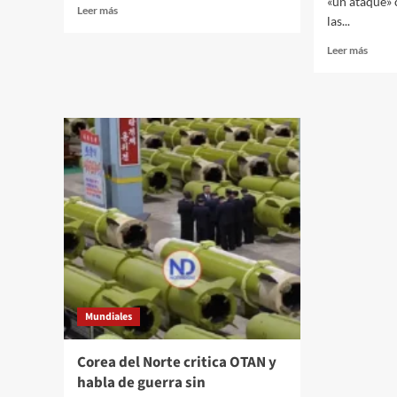
«un ataque» 
Leer más
las...
Leer más
Mundiales
Corea del Norte critica OTAN y
habla de guerra sin