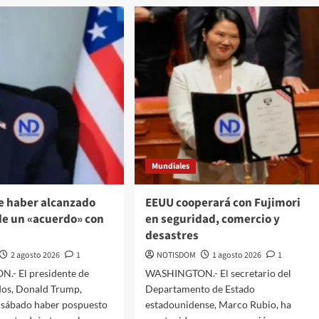
Mundiales
e haber alcanzado
EEUU cooperará con Fujimori
de un «acuerdo» con
en seguridad, comercio y
desastres
2 agosto 2026
1
NOTISDOM
1 agosto 2026
1
- El presidente de
WASHINGTON.- El secretario del
dos, Donald Trump,
Departamento de Estado
e sábado haber pospuesto
estadounidense, Marco Rubio, ha