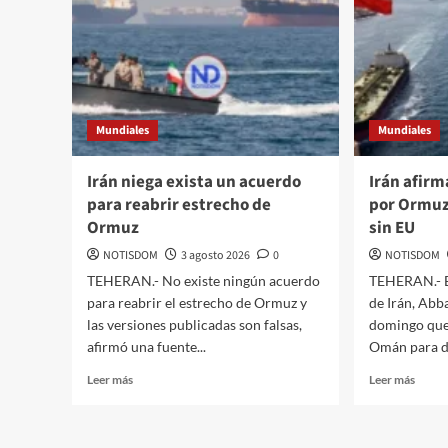
Mundiales
Mundiales
Irán niega exista un acuerdo
Irán afir
para reabrir estrecho de
por Ormuz 
Ormuz
sin EU
NOTISDOM
3 agosto 2026
0
NOTISDOM
TEHERAN.- No existe ningún acuerdo
TEHERAN.- El
para reabrir el estrecho de Ormuz y
de Irán, Abb
las versiones publicadas son falsas,
domingo que
afirmó una fuente...
Omán para def
Leer más
Leer más