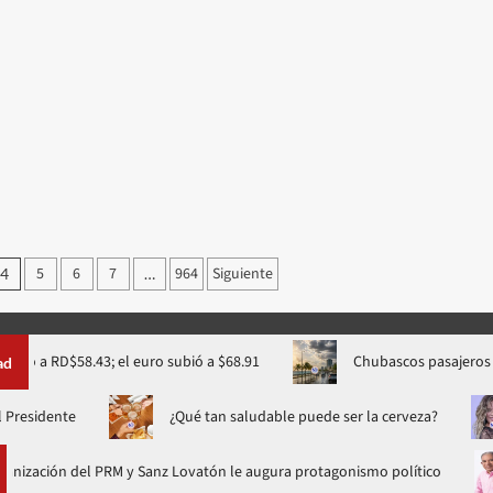
5
6
7
964
Siguiente
4
…
D$58.43; el euro subió a $68.91
Chubascos pasajeros y calor m
ad
 al Festival Presidente
¿Qué tan saludable puede ser la cerve
 del PRM y Sanz Lovatón le augura protagonismo político
Fall