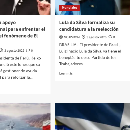
Mundiales
a apoyo
Lula da Silva formaliza su
nal para enfrentar el
candidatura a la reelección
el fenómeno de El
NOTISDOM
3 agosto 2026
0
BRASILIA.- El presidente de Brasil,
3 agosto 2026
0
Luiz Inacio Lula da Silva, ya tiene el
beneplácito de su Partido de los
esidenta de Perú, Keiko
Trabajadores...
unció este lunes que su
tá gestionando ayuda
Leer más
 para reforzar la...