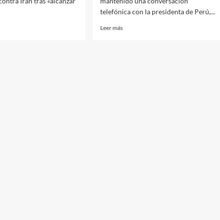
contra Irán tras «alcanzar
mantenido una conversación
telefónica con la presidenta de Perú,...
Leer más