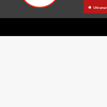
inican Film Festival celebra 15 años con una gala a casa llena y el estreno
Ultramar