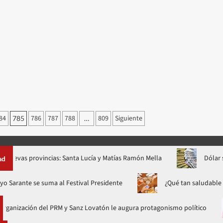
84
786
787
788
809
Siguiente
785
…
rovincias: Santa Lucía y Matías Ramón Mella
Dólar subió 4 cts
ad
Yiyo Sarante se suma al Festival Presidente
¿Qué tan
ón del PRM y Sanz Lovatón le augura protagonismo político
Fa