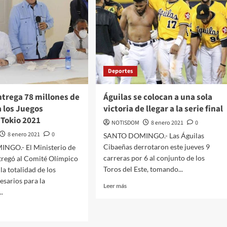
Deportes
ntrega 78 millones de
Águilas se colocan a una sola
 los Juegos
victoria de llegar a la serie final
 Tokio 2021
NOTISDOM
8 enero 2021
0
8 enero 2021
0
SANTO DOMINGO.- Las Águilas
Cibaeñas derrotaron este jueves 9
GO.- El Ministerio de
carreras por 6 al conjunto de los
tregó al Comité Olímpico
Toros del Este, tomando...
a totalidad de los
esarios para la
Leer más
..