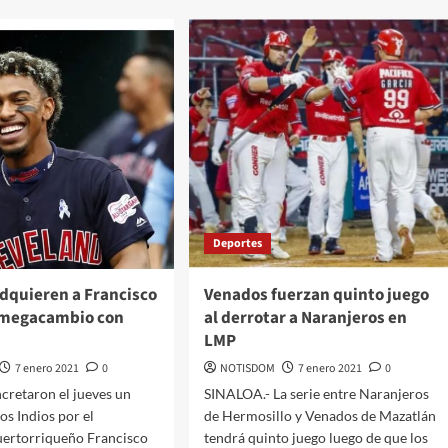
Deportes
adquieren a Francisco
Venados fuerzan quinto juego
 megacambio con
al derrotar a Naranjeros en
LMP
7 enero 2021
0
NOTISDOM
7 enero 2021
0
cretaron el jueves un
SINALOA.- La serie entre Naranjeros
os Indios por el
de Hermosillo y Venados de Mazatlán
uertorriqueño Francisco
tendrá quinto juego luego de que los