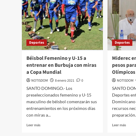
Deportes
Deportes
Béisbol Femenino y U-15 a
Miderec e
entrenar en Burbuja con miras
pesos para
a Copa Mundial
Olímpicos
NOTISDOM
8 enero 2021
0
NOTISDOM
SANTO DOMINGO.- Los
SANTO DOMIN
preseleccionados femenino y U-15
Deportes en
masculino de béisbol comenzarán sus
Dominicano l
entrenamientos en los próximos días
recursos nec
con miras a...
preparación.
Leer más
Leer más