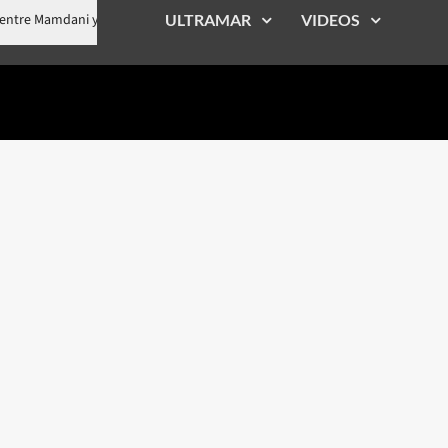
Tensión entre Mamdani y Espaillat marca incómoda aparición junto a 
ULTRAMAR
VIDEOS