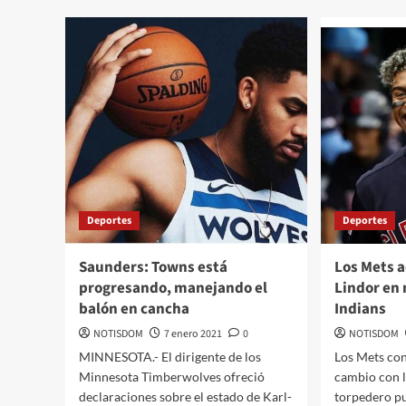
Deportes
Deportes
Saunders: Towns está
Los Mets 
progresando, manejando el
Lindor en
balón en cancha
Indians
NOTISDOM
7 enero 2021
0
NOTISDOM
MINNESOTA.- El dirigente de los
Los Mets con
Minnesota Timberwolves ofreció
cambio con l
declaraciones sobre el estado de Karl-
torpedero p