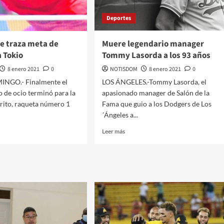
Deportes
se traza meta de
Muere legendario manager
a Tokio
Tommy Lasorda a los 93 años
8 enero 2021
0
NOTISDOM
8 enero 2021
0
NGO.- Finalmente el
LOS ÁNGELES.-Tommy Lasorda, el
o de ocio terminó para la
apasionado manager de Salón de la
Brito, raqueta número 1
Fama que guio a los Dodgers de Los
.
´Ángeles a...
Leer más