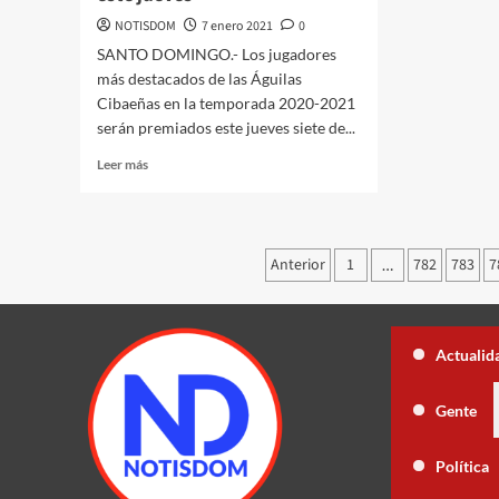
NOTISDOM
7 enero 2021
0
SANTO DOMINGO.- Los jugadores
más destacados de las Águilas
Cibaeñas en la temporada 2020-2021
serán premiados este jueves siete de...
Leer más
Anterior
1
782
783
7
…
Congreso estudia crear dos nuevas p
Actualid
sa con la tercera temporada de “Fuera de Liga”, ahora en nuevo horario
Gente
Freund descarta Secretaría de Organizaci
Política