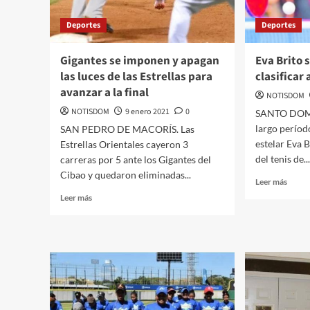
Deportes
Deportes
Gigantes se imponen y apagan
Eva Brito 
las luces de las Estrellas para
clasificar 
avanzar a la final
NOTISDOM
NOTISDOM
9 enero 2021
0
SANTO DOMI
largo períod
SAN PEDRO DE MACORÍS. Las
estelar Eva 
Estrellas Orientales cayeron 3
del tenis de..
carreras por 5 ante los Gigantes del
Cibao y quedaron eliminadas...
Leer más
Leer más