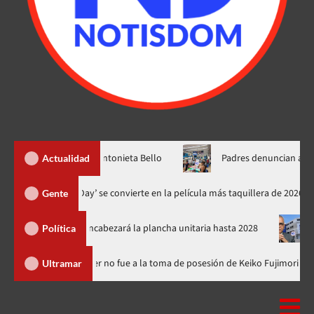
ada María Antonieta Bello
Padres denuncian alza precios de út
Actualidad
‘Spider-Man: Brand New Day’ se convierte en la película más taq
Gente
M y encabezará la plancha unitaria hasta 2028
Carlos Gabriel 
Política
a Dominicana
Luis Abinader no fue a la toma de posesión de Ke
Ultramar