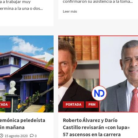
confirmaron su asistencia a la toma...
a a trabajar muy
ermina a la una o dos...
Leer más
TADA
PORTADA
PRM
gemónica peledeísta
Roberto Álvarez y Darío
 fin mañana
Castillo revisarán «con lupa»
57 ascensos en la carrera
15 agosto 2020
0