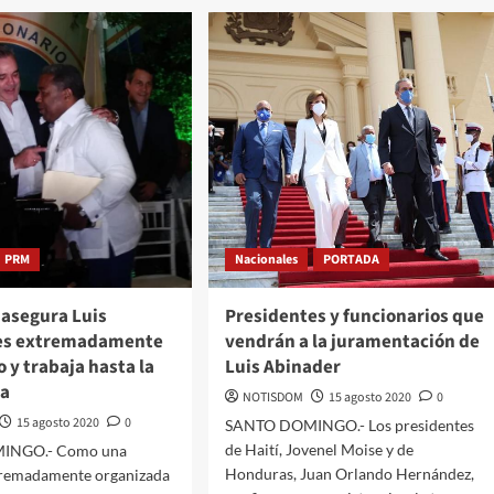
PRM
Nacionales
PORTADA
 asegura Luis
Presidentes y funcionarios que
 es extremadamente
vendrán a la juramentación de
 y trabaja hasta la
Luis Abinader
a
NOTISDOM
15 agosto 2020
0
15 agosto 2020
0
SANTO DOMINGO.- Los presidentes
de Haití, Jovenel Moise y de
INGO.- Como una
Honduras, Juan Orlando Hernández,
tremadamente organizada