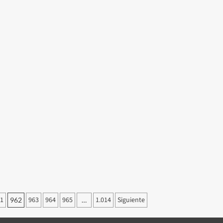
1
963
964
965
1.014
Siguiente
962
…