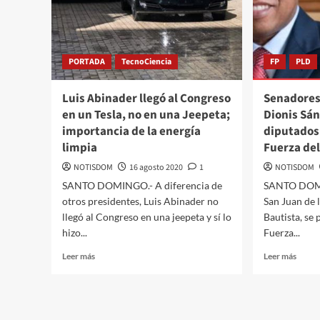
PORTADA
TecnoCiencia
FP
PLD
Luis Abinader llegó al Congreso
Senadores 
en un Tesla, no en una Jeepeta;
Dionis Sá
importancia de la energía
diputados 
limpia
Fuerza de
NOTISDOM
16 agosto 2020
1
NOTISDOM
SANTO DOMINGO.- A diferencia de
SANTO DOMI
otros presidentes, Luis Abinader no
San Juan de 
llegó al Congreso en una jeepeta y sí lo
Bautista, se p
hizo...
Fuerza...
Leer más
Leer más