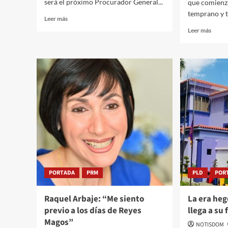
será el próximo Procurador General...
que comienz
temprano y t
Leer más
Leer más
PORTADA
PRM
PLD
POR
Raquel Arbaje: “Me siento
La era he
previo a los días de Reyes
llega a su
Magos”
NOTISDOM