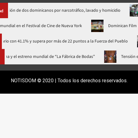
e dos dominicanos por narcotráfico, lavado y homicidio
Gobier
ad
 su estreno mundial en el Festival de Cine de Nueva York
Domi
41.1% y supera por más de 22 puntos a la Fuerza del Pueblo
JC
 gala a casa llena y el estreno mundial de “La Fábrica de Bodas”
NOTISDOM © 2020 | Todos los derechos reservados.