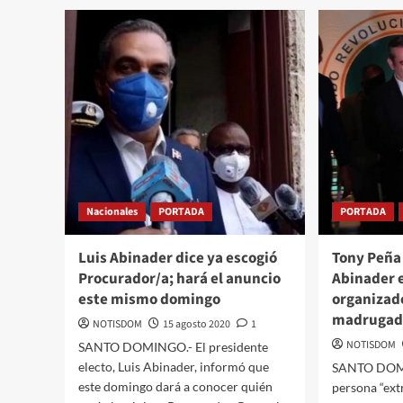
Nacionales
PORTADA
PORTADA
Luis Abinader dice ya escogió
Tony Peña
Procurador/a; hará el anuncio
Abinader
este mismo domingo
organizado
madrugad
NOTISDOM
15 agosto 2020
1
NOTISDOM
SANTO DOMINGO.- El presidente
electo, Luis Abinader, informó que
SANTO DOM
este domingo dará a conocer quién
persona “ex