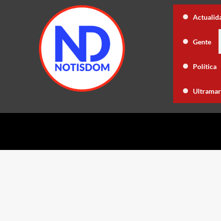
Poder Ejecutivo dispone extradición d
Actualid
e lo mejor que le pasó en la vida
«Godzilla Minus Zero» tendrá
Gente
PRM conserva el liderazgo partidario con 
Política
te de Colombia
Dominican Film Festival celebra 15 años con una
Ultramar