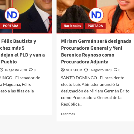
PORTADA
Nacionales
PORTADA
Félix Bautista y
Miriam Germán será designada
nchez más 5
Procuradora General y Yeni
dejan el PLD y van a
Berenice Reynoso como
l Pueblo
Procuradora Adjunta
16 agosto 2020
0
NOTISDOM
16 agosto 2020
0
NGO.- El senador de
SANTO DOMINGO.- El presidente
la Maguana, Félix
electo Luis Abinader anunció la
asó a las filas de la
designación de Miriam Germán Brito
como Procuradora General de la
República...
Leer más