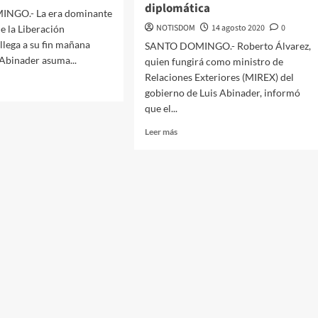
diplomática
NGO.- La era dominante
NOTISDOM
14 agosto 2020
0
de la Liberación
lega a su fin mañana
SANTO DOMINGO.- Roberto Álvarez,
Abinader asuma...
quien fungirá como ministro de
Relaciones Exteriores (MIREX) del
gobierno de Luis Abinader, informó
que el...
Leer más