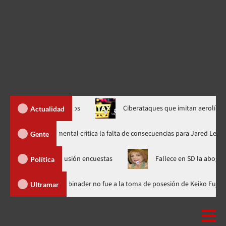
el interés de niños
Ciberataques que imitan aerolíneas
Actualidad
Directora de documental critica la falta de consecuencias para
Gente
ia por difusión encuestas
Fallece en SD la abogada María Ant
Política
ica Dominicana
Luis Abinader no fue a la toma de posesión de 
Ultramar