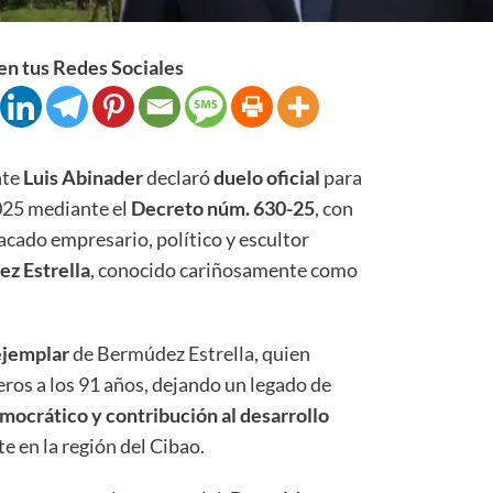
n tus Redes Sociales
nte
Luis Abinader
declaró
duelo oficial
para
025 mediante el
Decreto núm. 630-25
, con
acado empresario, político y escultor
z Estrella
, conocido cariñosamente como
ejemplar
de Bermúdez Estrella, quien
eros a los 91 años, dejando un legado de
mocrático y contribución al desarrollo
e en la región del Cibao.