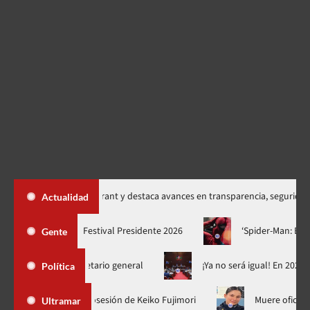
ias del Intrant y destaca avances en transparencia, seguridad vial y movil
Actualidad
uan Luis Guerra se suma al cartel Festival Presidente 2026
‘Sp
Gente
er secretario general
¡Ya no será igual! En 2028 se elegirá p
Política
Luis Abinader no fue a la toma de posesión de Keiko Fujimori
Ultramar