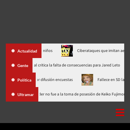
ta el interés de niños
Ciberataques que imitan aerolíneas
Actualidad
Directora de documental critica la falta de consecuencias para Jar
Gente
 Media por difusión encuestas
Fallece en SD la abogada María
Política
Dominicana
Luis Abinader no fue a la toma de posesión de Keik
Ultramar