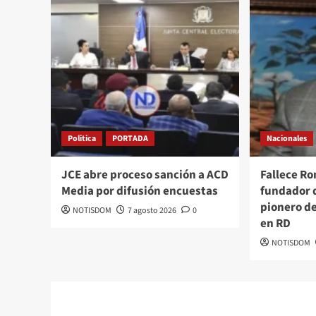
Politica
PORTADA
Nacionales
JCE abre proceso sanción a ACD
Fallece R
Media por difusión encuestas
fundador 
pionero d
NOTISDOM
7 agosto 2026
0
en RD
NOTISDOM