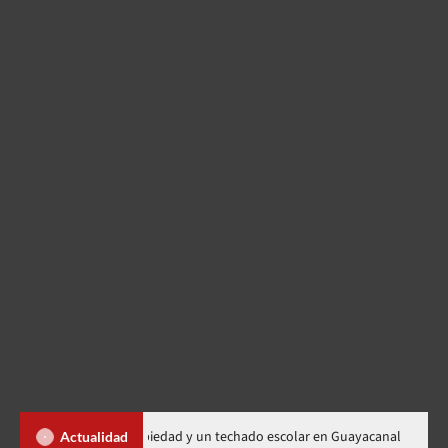
ítulos de propiedad y un techado escolar en Guayacanal
Dos m
Actualidad