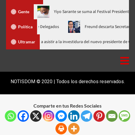
Liga”, ahora en nuevo horario
Yiyo Sarante se suma al Festival
Gente
cional de Delegados
Freund descarta Secretaría de Organizac
Política
Abinader llega a Cali para asistir a la investidura del nuevo p
Ultramar
NOTISDOM © 2020 | Todos los derechos reservados.
Comparte en tus Redes Sociales