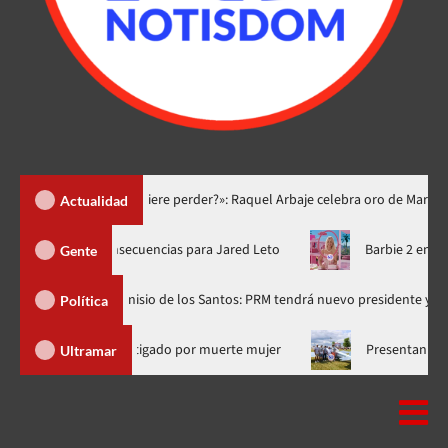
n se la quiere perder?»: Raquel Arbaje celebra oro de Marileidy Paulino
Actualidad
 documental critica la falta de consecuencias para Jared Leto
Gente
Dionisio de los Santos: PRM tendrá nuevo presidente y secretario gen
Política
Salió de RD supuesto médico investigado por muerte mujer
P
Ultramar