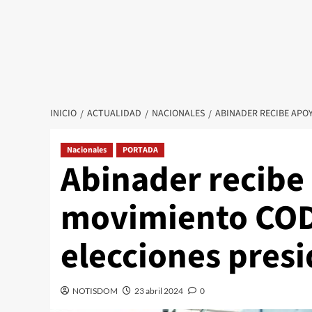
INICIO
ACTUALIDAD
NACIONALES
ABINADER RECIBE APO
Nacionales
PORTADA
Abinader recibe
movimiento COD
elecciones presi
NOTISDOM
23 abril 2024
0