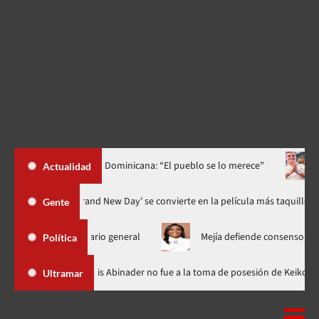
pública Dominicana: “El pueblo se lo merece”
«¡Qué orgullo!»: 
Actualidad
 derechos
‘Spider-Man: Brand New Day’ se convierte en la pelíc
Gente
ecretario general
Mejía defiende consenso PRM para escoger s
Política
n República Dominicana
Luis Abinader no fue a la toma de pose
Ultramar