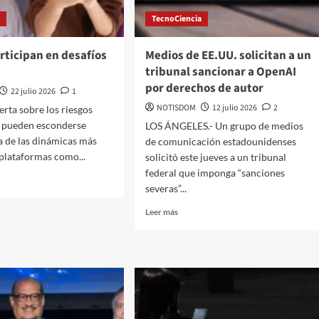
a
TecnoCiencia
rticipan en desafíos
Medios de EE.UU. solicitan a un
tribunal sancionar a OpenAI
por derechos de autor
22 julio 2026
1
NOTISDOM
12 julio 2026
2
erta sobre los riesgos
e pueden esconderse
LOS ÁNGELES.- Un grupo de medios
a de las dinámicas más
de comunicación estadounidenses
plataformas como...
solicitó este jueves a un tribunal
federal que imponga “sanciones
severas”...
Leer más