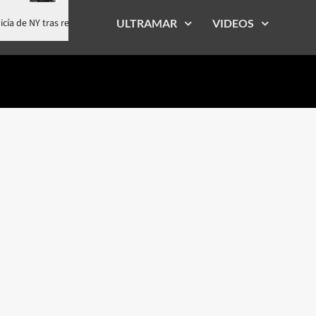
 oficial Policía de NY tras realizarse cirugía estética en RD
ULTRAMAR
VIDEOS
Yude