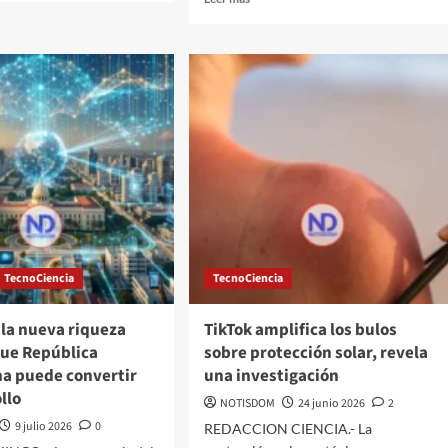
TecnoCiencia
TecnoCiencia
 la nueva riqueza
TikTok amplifica los bulos
que República
sobre protección solar, revela
a puede convertir
una investigación
llo
NOTISDOM
24 junio 2026
2
9 julio 2026
0
REDACCION CIENCIA.- La