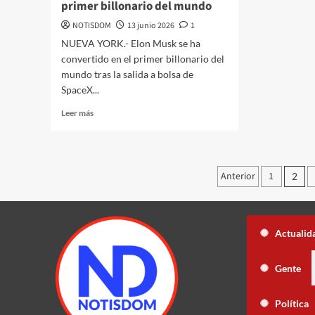
primer billonario del mundo
NOTISDOM
13 junio 2026
1
NUEVA YORK.- Elon Musk se ha
convertido en el primer billonario del
mundo tras la salida a bolsa de
SpaceX...
Leer más
Anterior
1
2
Milton Morrison presenta memorias 
Actualid
que autoriza el uso de fragmentos de sus producciones
Juan Lu
Gente
¡Ya no será igual! En 2028 se elegirá por
Política