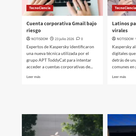
TecnoCiencia
TecnoCienci
Cuenta corporativa Gmail bajo
Latinos pa
riesgo
virales
NOTISDOM
23 julio 2026
0
NOTISDOM
Expertos de Kaspersky identificaron
Kaspersky al
una nueva técnica utilizada por el
digitales qu
grupo APT ToddyCat para intentar
detrás de un
acceder a cuentas corporativas de...
comunes en 
Leer más
Leer más