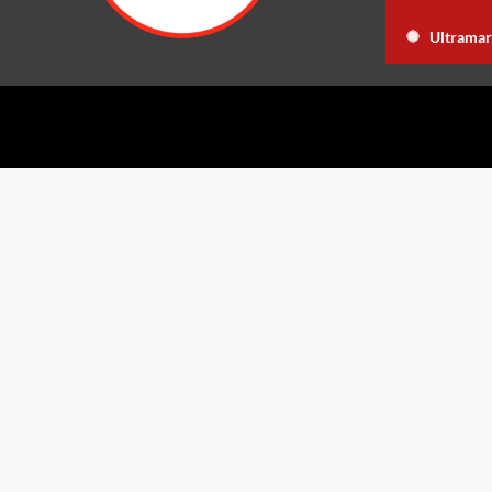
 en EE.UU. un avión construído en República Dominicana
Luis 
Ultramar