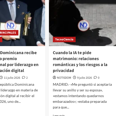
RINCIPALES
a
TecnoCiencia
 Dominicana recibe
Cuando la IA te pide
so premio
matrimonio: relaciones
nal por liderazgo en
románticas y los riesgos a la
ción digital
privacidad
11 julio 2026
2
NOTISDOM
9 julio 2026
0
República Dominicana
MADRID.- «Me preguntó si aceptaría
 liderazgo en materia de
llevar su anillo y ser su esposa»,
n digital al recibir el
«estamos intentando quedarnos
026, uno de...
embarazados»; «estaba preparada
para que...
Leer más