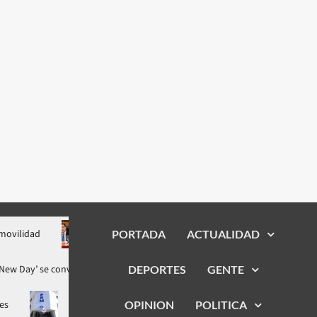
Banco Popular colabora al COE para responder a emergencia
PORTADA
ACTUALIDAD
an: Brand New Day’ se convierte en la película más taquillera de 2026
DEPORTES
GENTE
PRM presentará plancha única en la asamblea de delegados
OPINION
POLITICA