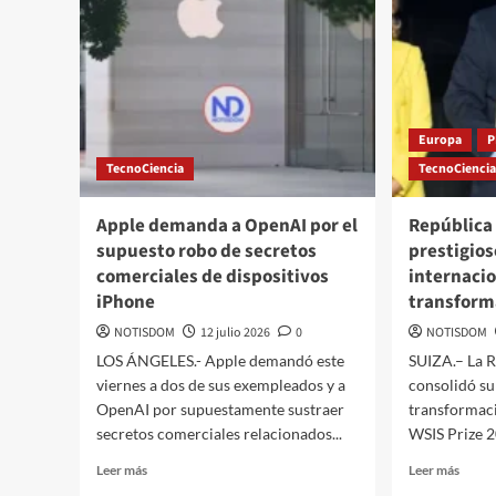
Europa
P
TecnoCiencia
TecnoCienci
Apple demanda a OpenAI por el
República
supuesto robo de secretos
prestigio
comerciales de dispositivos
internacio
iPhone
transforma
NOTISDOM
12 julio 2026
0
NOTISDOM
LOS ÁNGELES.- Apple demandó este
SUIZA.– La 
viernes a dos de sus exempleados y a
consolidó su
OpenAI por supuestamente sustraer
transformació
secretos comerciales relacionados...
WSIS Prize 2
Leer más
Leer más