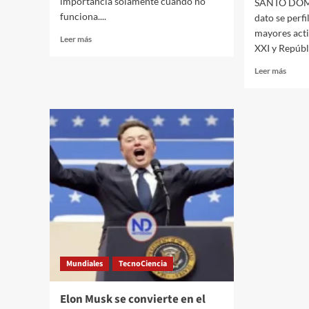
importancia solamente cuando no
SANTO DOMI
funciona....
dato se perf
mayores acti
Leer más
XXI y Repúbli
Leer más
Mundiales
TecnoCiencia
Elon Musk se convierte en el