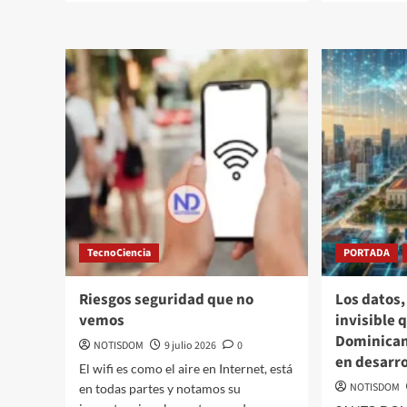
TecnoCiencia
PORTADA
Riesgos seguridad que no
Los datos,
vemos
invisible 
Dominican
NOTISDOM
9 julio 2026
0
en desarro
El wifi es como el aire en Internet, está
NOTISDOM
en todas partes y notamos su