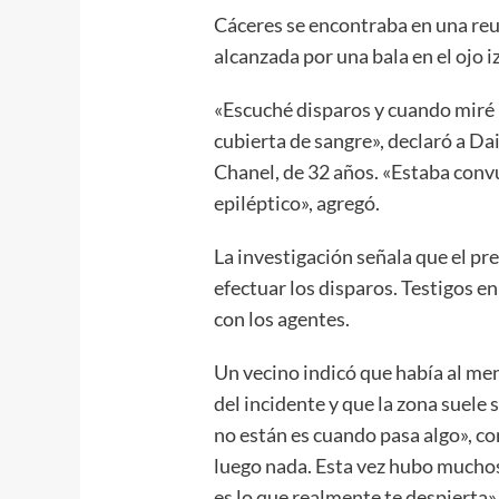
Cáceres se encontraba en una re
alcanzada por una bala en el ojo i
«Escuché disparos y cuando miré 
cubierta de sangre», declaró a D
Chanel, de 32 años. «Estaba conv
epiléptico», agregó.
La investigación señala que el pr
efectuar los disparos. Testigos en
con los agentes.
Un vecino indicó que había al m
del incidente y que la zona suele s
no están es cuando pasa algo», 
luego nada. Esta vez hubo muchos g
es lo que realmente te despierta»