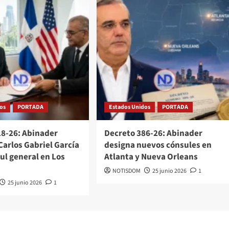
os
PORTADA
Estados Unidos
PORTADA
18-26: Abinader
Decreto 386-26: Abinader
Carlos Gabriel García
designa nuevos cónsules en
ul general en Los
Atlanta y Nueva Orleans
NOTISDOM
25 junio 2026
1
25 junio 2026
1