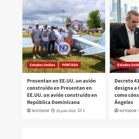
Estados Unidos
PORTADA
Estados Unid
Presentan en EE.UU. un avión
Decreto 4
construído en Presentan en
designa a 
EE.UU. un avión construído en
como cóns
República Dominicana
Ángeles
NOTISDOM
29 julio 2026
5
NOTISDOM