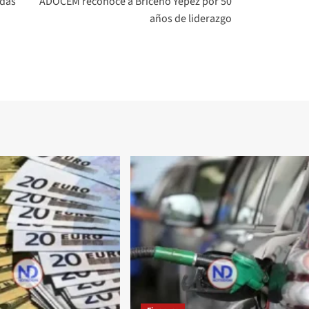
idas
ADOCEM reconoce a Briceño Yépez por 50
años de liderazgo