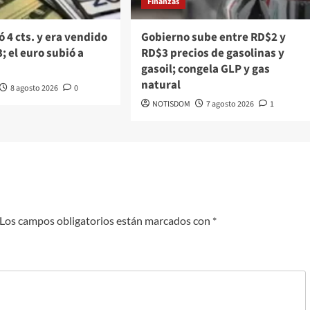
Finanzas
ó 4 cts. y era vendido
Gobierno sube entre RD$2 y
; el euro subió a
RD$3 precios de gasolinas y
gasoil; congela GLP y gas
natural
8 agosto 2026
0
NOTISDOM
7 agosto 2026
1
Los campos obligatorios están marcados con
*