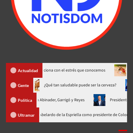
 y cómo se relaciona con el estrés que conocemos
Dengue sube
Actualidad
no hasta 20 de agosto
¿Qué tan saludable puede ser la cervez
Gente
unificada con Abinader, Garrigó y Reyes
Presidente Abinader, H
Política
nader participa en la investidura de Abelardo de la Espriella como presiden
Ultramar