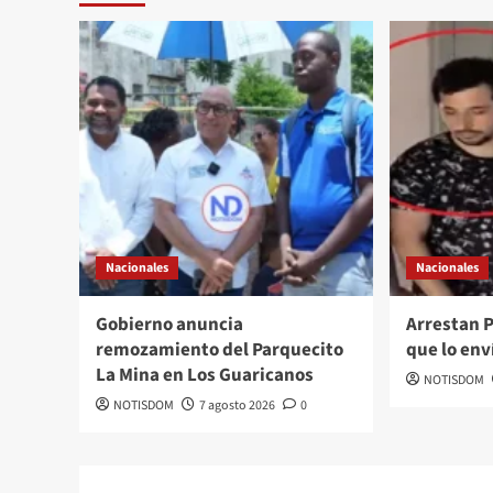
Nacionales
Nacionales
Gobierno anuncia
Arrestan 
remozamiento del Parquecito
que lo env
La Mina en Los Guaricanos
NOTISDOM
NOTISDOM
7 agosto 2026
0