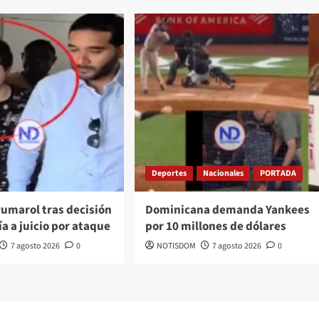
Deportes
Nacionales
PORTADA
Pumarol tras decisión
Dominicana demanda Yankees
ía a juicio por ataque
por 10 millones de dólares
7 agosto 2026
0
NOTISDOM
7 agosto 2026
0