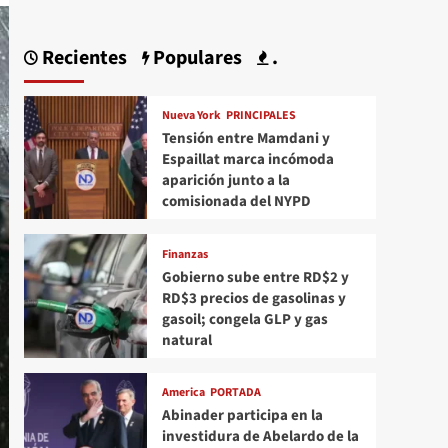
Recientes
Populares
.
Nueva York
PRINCIPALES
Tensión entre Mamdani y
Espaillat marca incómoda
aparición junto a la
comisionada del NYPD
Finanzas
Gobierno sube entre RD$2 y
RD$3 precios de gasolinas y
gasoil; congela GLP y gas
natural
America
PORTADA
Abinader participa en la
investidura de Abelardo de la