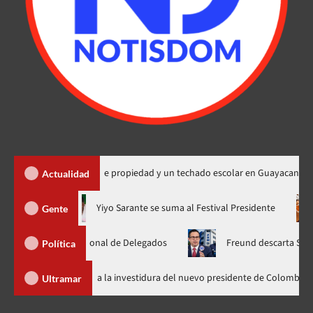
ga 450 títulos de propiedad y un techado escolar en Guayacanal
Actualidad
ora en nuevo horario
Yiyo Sarante se suma al Festival Presiden
Gente
amblea Nacional de Delegados
Freund descarta Secretaría de 
Política
Abinader llega a Cali para asistir a la investidura del nuevo presidente 
Ultramar