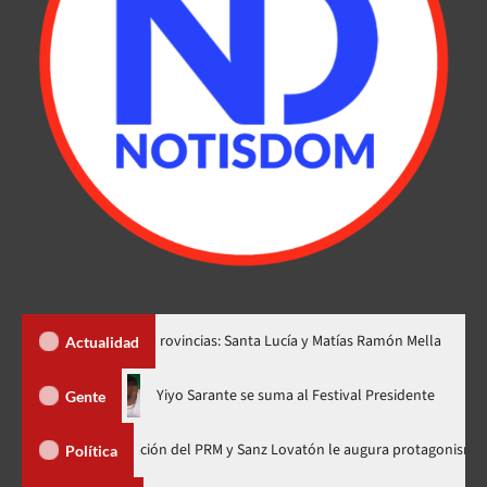
 dos nuevas provincias: Santa Lucía y Matías Ramón Mella
Dól
Actualidad
hora en nuevo horario
Yiyo Sarante se suma al Festival Presid
Gente
de Organización del PRM y Sanz Lovatón le augura protagonismo político
Política