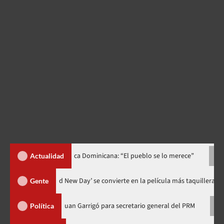
 a República Dominicana: “El pueblo se lo merece”
«¡Qué orgull
Actualidad
chos
‘Spider-Man: Brand New Day’ se convierte en la película m
Gente
lda a Juan Garrigó para secretario general del PRM
Dionisio d
Política