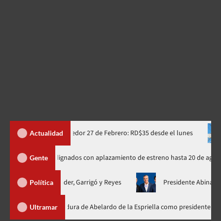
grada en corredor 27 de Febrero: RD$35 desde el lunes
Edesur 
Actualidad
icionados rusos de Spider-Man indignados con aplazamiento de estreno has
Gente
a con Abinader, Garrigó y Reyes
Presidente Abinader, Hipólito 
Política
Abinader participa en la investidura de Abelardo de la Espriella com
Ultramar