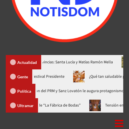
s nuevas provincias: Santa Lucía y Matías Ramón Mella
Dólar 
Actualidad
Yiyo Sarante se suma al Festival Presidente
¿Qué tan sa
Gente
Organización del PRM y Sanz Lovatón le augura protagonismo político
Política
la a casa llena y el estreno mundial de “La Fábrica de Bodas”
Ultramar