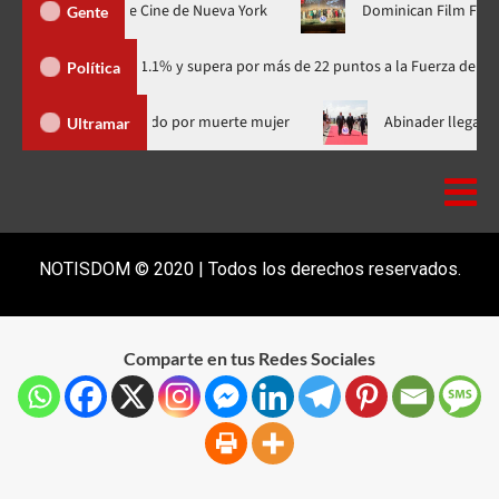
 estreno mundial en el Festival de Cine de Nueva York
Dominic
Gente
ario con 41.1% y supera por más de 22 puntos a la Fuerza del Pueblo
Política
ió de RD supuesto médico investigado por muerte mujer
Abin
Ultramar
NOTISDOM © 2020 | Todos los derechos reservados.
Comparte en tus Redes Sociales