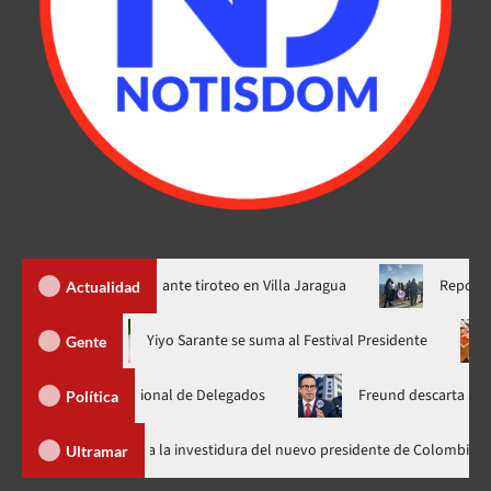
s heridos durante tiroteo en Villa Jaragua
Reportan hallazgo
Actualidad
hora en nuevo horario
Yiyo Sarante se suma al Festival Preside
Gente
mblea Nacional de Delegados
Freund descarta Secretaría de O
Política
Abinader llega a Cali para asistir a la investidura del nuevo presidente
Ultramar