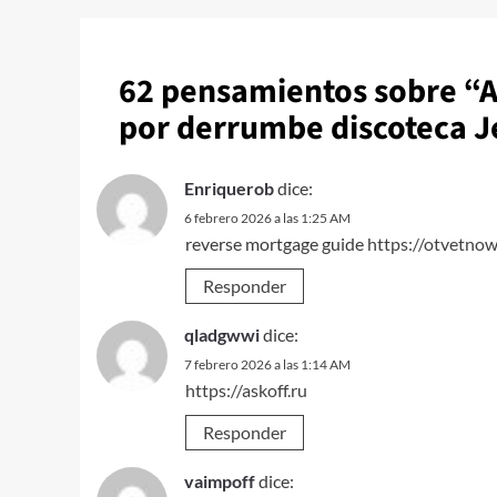
62 pensamientos sobre “
A
por derrumbe discoteca J
Enriquerob
dice:
6 febrero 2026 a las 1:25 AM
reverse mortgage guide
https://otvetnow
Responder
qladgwwi
dice:
7 febrero 2026 a las 1:14 AM
https://askoff.ru
Responder
vaimpoff
dice: