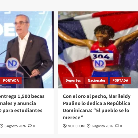
PORTADA
Deportes
Nacionales
PORTADA
entrega 1,500 becas
Con el oro al pecho, Marileidy
nales y anuncia
Paulino lo dedica a República
0 para estudiantes
Dominicana: “El pueblo se lo
merece”
6 agosto 2026
0
NOTISDOM
6 agosto 2026
0