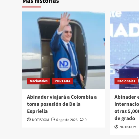
Más historias
Nacionales
PORTADA
Nacionales
Abinader viajará a Colombia a
Abinader 
toma posesión de De la
internacio
Espriella
otras 5,00
de grado
NOTISDOM
6 agosto 2026
0
NOTISDOM