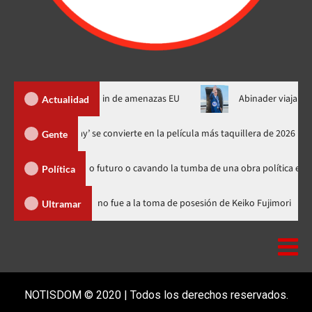
 de Ormuz al fin de amenazas EU
Abinader viajará a Colombia a
Actualidad
‘Spider-Man: Brand New Day’ se convierte en la película más taquiller
Gente
n sembrando futuro o cavando la tumba de una obra política exitosa”
Política
inicana
Luis Abinader no fue a la toma de posesión de Keiko F
Ultramar
NOTISDOM © 2020 | Todos los derechos reservados.