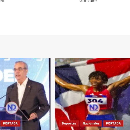
den
González
PORTADA
Deportes
Nacionales
PORTADA