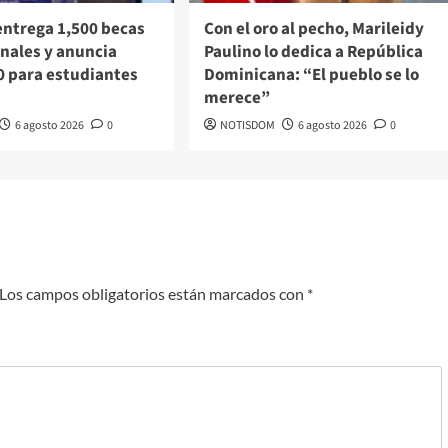
entrega 1,500 becas
Con el oro al pecho, Marileidy
nales y anuncia
Paulino lo dedica a República
0 para estudiantes
Dominicana: “El pueblo se lo
merece”
6 agosto 2026
0
NOTISDOM
6 agosto 2026
0
Los campos obligatorios están marcados con
*