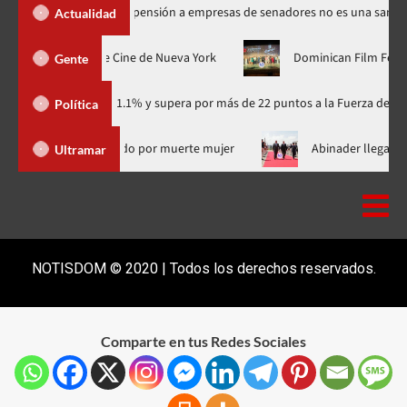
s Santos dice suspensión a empresas de senadores no es una sanción
Actualidad
estreno mundial en el Festival de Cine de Nueva York
Dominica
Gente
dario con 41.1% y supera por más de 22 puntos a la Fuerza del Pueblo
Política
ó de RD supuesto médico investigado por muerte mujer
Abina
Ultramar
NOTISDOM © 2020 | Todos los derechos reservados.
Comparte en tus Redes Sociales