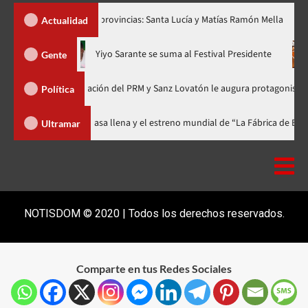
r dos nuevas provincias: Santa Lucía y Matías Ramón Mella
Dó
Actualidad
ora en nuevo horario
Yiyo Sarante se suma al Festival Preside
Gente
 de Organización del PRM y Sanz Lovatón le augura protagonismo político
Política
val celebra 15 años con una gala a casa llena y el estreno mundial de “La F
Ultramar
NOTISDOM © 2020 | Todos los derechos reservados.
Comparte en tus Redes Sociales