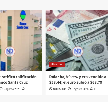
Finanzas
 ratificó calificación
Dólar bajó 9 cts. y era vendido a
anco Santa Cruz
$58.44; el euro subió a $68.79
5 agosto 2026
0
NOTISDOM
5 agosto 2026
0