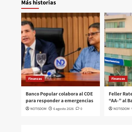
Más historias
Finanzas
Finanzas
Banco Popular colabora al COE
Feller Rate
para responder a emergencias
“AA-” al B
NOTISDOM
6 agosto 2026
0
NOTISDOM