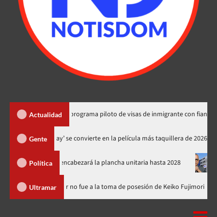
tado explica programa piloto de visas de inmigrante con fianza en RD
Actualidad
‘Spider-Man: Brand New Day’ se convierte en la película más taquille
Gente
el PRM y encabezará la plancha unitaria hasta 2028
Carlos Gab
Política
inicana
Luis Abinader no fue a la toma de posesión de Keiko F
Ultramar