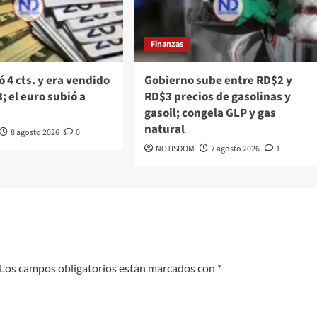
Finanzas
ó 4 cts. y era vendido
Gobierno sube entre RD$2 y
; el euro subió a
RD$3 precios de gasolinas y
gasoil; congela GLP y gas
natural
8 agosto 2026
0
NOTISDOM
7 agosto 2026
1
Los campos obligatorios están marcados con
*