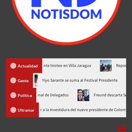
s heridos durante tiroteo en Villa Jaragua
Reportan hallazgo
Actualidad
hora en nuevo horario
Yiyo Sarante se suma al Festival Preside
Gente
mblea Nacional de Delegados
Freund descarta Secretaría de O
Política
Abinader llega a Cali para asistir a la investidura del nuevo presidente
Ultramar