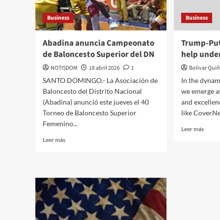
Business
Business
Abadina anuncia Campeonato
Trump-Puti
de Baloncesto Superior del DN
help unde
NOTISDOM
18 abril 2026
1
Bolivar Qui
SANTO DOMINGO.- La Asociación de
In the dyna
Baloncesto del Distrito Nacional
we emerge as
(Abadina) anunció este jueves el 40
and excellen
Torneo de Baloncesto Superior
like CoverNe
Femenino...
Leer más
Leer más