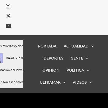
tos y dos heridos durante tiroteo en Villa Jaragua
PORTADA
ACTUALIDAD
Reportan h
Karol G le dedica a Feid varias canciones en «No me arrepiento d
DEPORTES
GENTE
n del PRM y Sanz Lovatón le augura protagonismo político
OPINION
POLITICA
Fall
y empatía” son esenciales para ejercer la política en tiempos de cambios
ULTRAMAR
VIDEOS