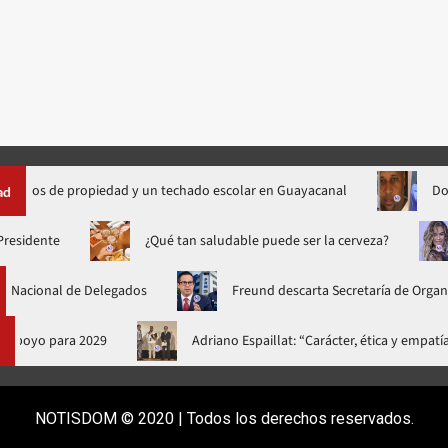
os de propiedad y un techado escolar en Guayacanal
Dos muer
ad
estival Presidente
¿Qué tan saludable puede ser la cerveza?
onal de Delegados
Freund descarta Secretaría de Organizació
026 y pide apoyo para 2029
Adriano Espaillat: “Carácter, ética 
NOTISDOM © 2020 | Todos los derechos reservados.