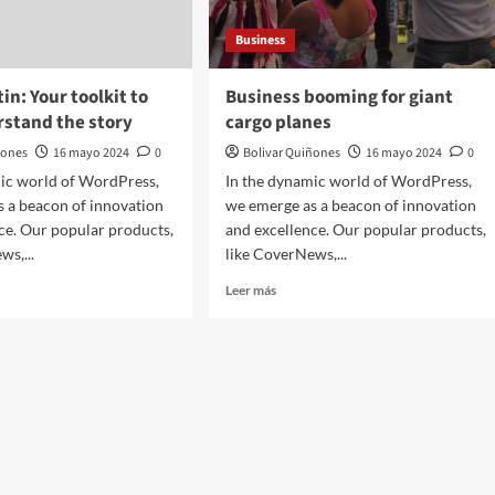
Business
n: Your toolkit to
Business booming for giant
rstand the story
cargo planes
ñones
16 mayo 2024
0
Bolivar Quiñones
16 mayo 2024
0
mic world of WordPress,
In the dynamic world of WordPress,
 a beacon of innovation
we emerge as a beacon of innovation
ce. Our popular products,
and excellence. Our popular products,
ws,...
like CoverNews,...
Leer más