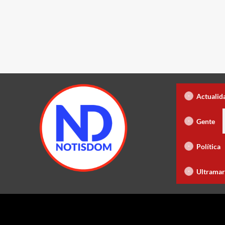
Raquel Peña entrega 450 títul
Actualid
ra de Liga”, ahora en nuevo horario
Yiyo Sarante se suma al F
Gente
PRM afina detalles para Asamblea Naci
Política
a
Presidente de Honduras felicita a Abinader por Juegos SD 2
Ultramar