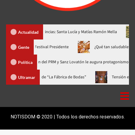
s nuevas provincias: Santa Lucía y Matías Ramón Mella
Dólar s
Actualidad
Yiyo Sarante se suma al Festival Presidente
¿Qué tan s
Gente
rganización del PRM y Sanz Lovatón le augura protagonismo político
Política
ala a casa llena y el estreno mundial de “La Fábrica de Bodas”
Ultramar
NOTISDOM © 2020 | Todos los derechos reservados.