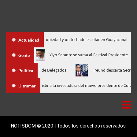
0 títulos de propiedad y un techado escolar en Guayacanal
D
Actualidad
”, ahora en nuevo horario
Yiyo Sarante se suma al Festival Pre
Gente
ea Nacional de Delegados
Freund descarta Secretaría de Organ
Política
Abinader llega a Cali para asistir a la investidura del nuevo presid
Ultramar
NOTISDOM © 2020 | Todos los derechos reservados.