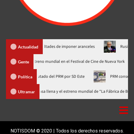
p nuevas facultades de imponer aranceles
Rusia condiciona p
Actualidad
dzilla Minus Zero» tendrá su estreno mundial en el Festival de Cine de Nue
Gente
e Frías, diputado del PRM por SD Este
PRM conserva el lideraz
Política
al celebra 15 años con una gala a casa llena y el estreno mundial de “La F
Ultramar
NOTISDOM © 2020 | Todos los derechos reservados.