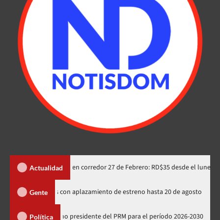
ifa integrada en corredor 27 de Febrero: RD$35 desde el lunes
Actualidad
 rusos de Spider-Man indignados con aplazamiento de estreno hasta 20 de 
Gente
lección como presidente del PRM para el período 2026-2030
P
Política