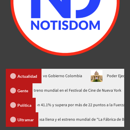
S$1.000 mm nuevo Gobierno Colombia
Poder Ejecutivo dispone
Actualidad
dzilla Minus Zero» tendrá su estreno mundial en el Festival de Cine de Nue
Gente
artidario con 41.1% y supera por más de 22 puntos a la Fuerza del Pueblo
Política
al celebra 15 años con una gala a casa llena y el estreno mundial de “La Fá
Ultramar