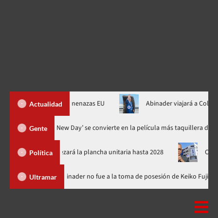
z al fin de amenazas EU
Abinader viajará a Colombia a toma po
Actualidad
‘Spider-Man: Brand New Day’ se convierte en la película más t
Gente
y encabezará la plancha unitaria hasta 2028
Carlos Gabriel al
Política
ica Dominicana
Luis Abinader no fue a la toma de posesión de 
Ultramar