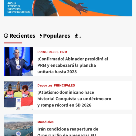
Recientes
Populares
.
PRINCIPALES
PRM
¡Confirmado! Abinader presidirá el
PRM y encabezará la plancha
unitaria hasta 2028
Deportes
PRINCIPALES
¡Atletismo dominicano hace
historia! Conquista su undécimo oro
y rompe récord en SD 2026
Mundiales
Irán condiciona reapertura de
Ormuz al fin de amenazas EU