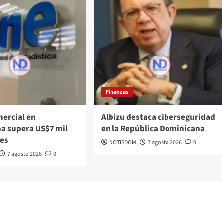
Finanzas
mercial en
Albizu destaca ciberseguridad
a supera US$7 mil
en la República Dominicana
nes
NOTISDOM
7 agosto 2026
0
7 agosto 2026
0