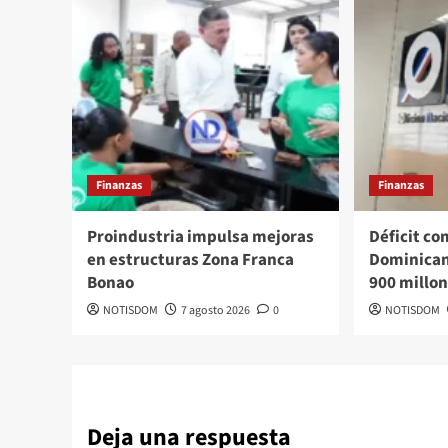
Finanzas
Finanzas
Proindustria impulsa mejoras
Déficit co
en estructuras Zona Franca
Dominican
Bonao
900 millo
NOTISDOM
7 agosto 2026
0
NOTISDOM
Deja una respuesta