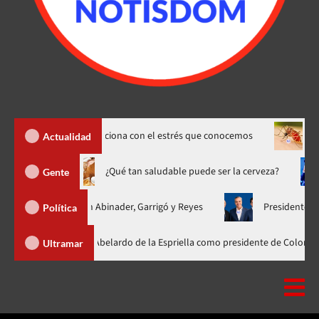
» y cómo se relaciona con el estrés que conocemos
Dengue sube
Actualidad
no hasta 20 de agosto
¿Qué tan saludable puede ser la cervez
Gente
unificada con Abinader, Garrigó y Reyes
Presidente Abinader, H
Política
ader participa en la investidura de Abelardo de la Espriella como presiden
Ultramar