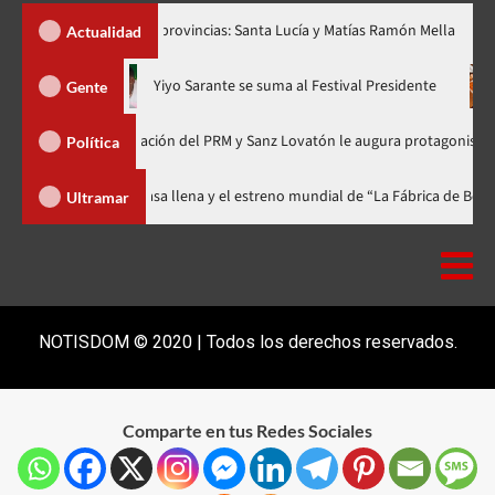
r dos nuevas provincias: Santa Lucía y Matías Ramón Mella
Dó
Actualidad
ora en nuevo horario
Yiyo Sarante se suma al Festival Preside
Gente
 de Organización del PRM y Sanz Lovatón le augura protagonismo político
Política
al celebra 15 años con una gala a casa llena y el estreno mundial de “La F
Ultramar
NOTISDOM © 2020 | Todos los derechos reservados.
Comparte en tus Redes Sociales