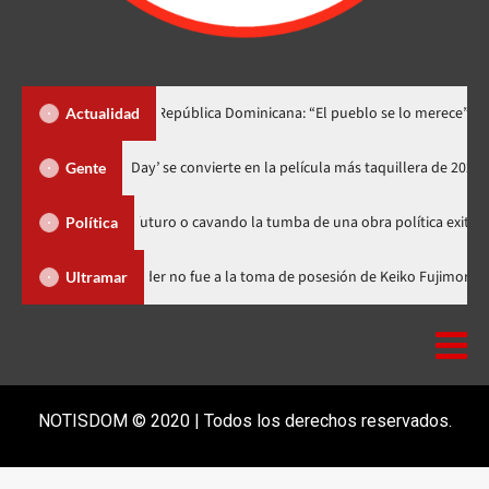
 lo dedica a República Dominicana: “El pueblo se lo merece”
«¡
Actualidad
‘Spider-Man: Brand New Day’ se convierte en la película más taquil
Gente
embrando futuro o cavando la tumba de una obra política exitosa”
Política
ominicana
Luis Abinader no fue a la toma de posesión de Keiko
Ultramar
NOTISDOM © 2020 | Todos los derechos reservados.