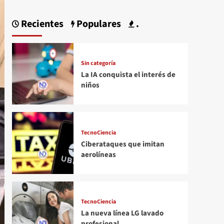
Recientes
Populares
.
Sin categoría
La IA conquista el interés de
niños
TecnoCiencia
Ciberataques que imitan
aerolíneas
TecnoCiencia
La nueva línea LG lavado
profesional