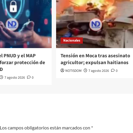
Nacionales
el PNUD y el MAP
Tensión en Moca tras asesinato
forzar protección de
agricultor; expulsan haitianos
RD
NOTISDOM
7 agosto 2026
0
7 agosto 2026
0
Los campos obligatorios están marcados con
*