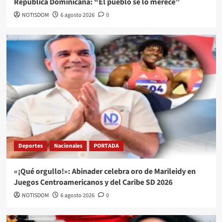
República Dominicana: “El pueblo se lo merece”
NOTISDOM
6 agosto 2026
0
Deportes
Nacionales
PORTADA
«¡Qué orgullo!»: Abinader celebra oro de Marileidy en
Juegos Centroamericanos y del Caribe SD 2026
NOTISDOM
6 agosto 2026
0