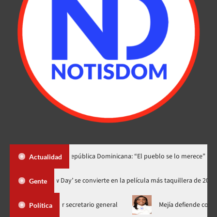
o dedica a República Dominicana: “El pueblo se lo merece”
«¡Qu
Actualidad
‘Spider-Man: Brand New Day’ se convierte en la película más taqu
Gente
a escoger secretario general
Mejía defiende consenso PRM par
Política