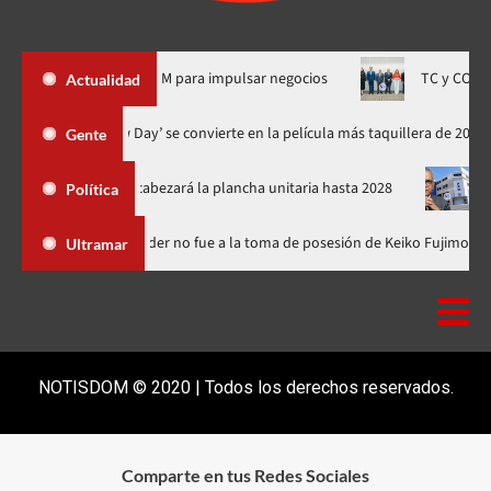
uta Mipymes» SPM para impulsar negocios
TC y CONEP analizan 
Actualidad
‘Spider-Man: Brand New Day’ se convierte en la película más taquil
Gente
 PRM y encabezará la plancha unitaria hasta 2028
Carlos Gabri
Política
ominicana
Luis Abinader no fue a la toma de posesión de Keiko
Ultramar
NOTISDOM © 2020 | Todos los derechos reservados.
Comparte en tus Redes Sociales