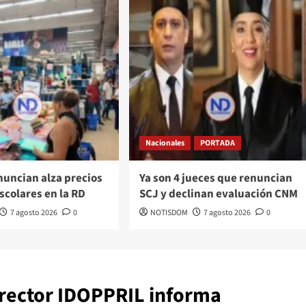
Nacionales
PORTADA
nuncian alza precios
Ya son 4 jueces que renuncian
escolares en la RD
SCJ y declinan evaluación CNM
7 agosto 2026
0
NOTISDOM
7 agosto 2026
0
rector IDOPPRIL informa