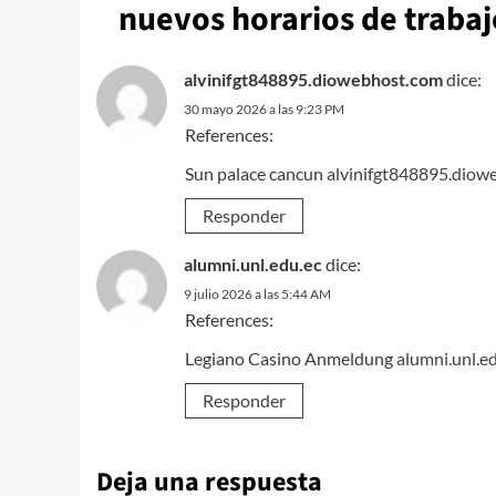
nuevos horarios de trabaj
alvinifgt848895.diowebhost.com
dice:
30 mayo 2026 a las 9:23 PM
References:
Sun palace cancun
alvinifgt848895.diow
Responder
alumni.unl.edu.ec
dice:
9 julio 2026 a las 5:44 AM
References:
Legiano Casino Anmeldung
alumni.unl.e
Responder
Deja una respuesta