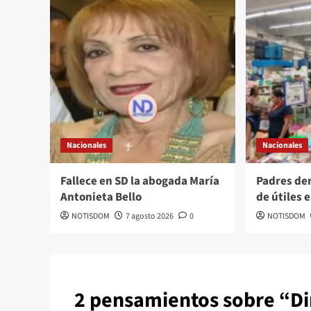
Nacionales
Nacionales
Fallece en SD la abogada María
Padres de
Antonieta Bello
de útiles 
NOTISDOM
7 agosto 2026
0
NOTISDOM
2 pensamientos sobre “
Di