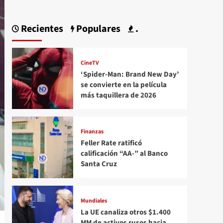
Recientes
Populares
.
CineTV
‘Spider-Man: Brand New Day’
se convierte en la película
más taquillera de 2026
Finanzas
Feller Rate ratificó
calificación “AA-” al Banco
Santa Cruz
Mundiales
La UE canaliza otros $1.400
MM de activos rusos hacia